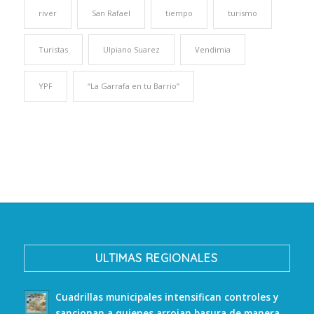
river
San Rafael
tiempo
turismo
Turistas
Ulpiano Suarez
Vendimia
YPF
“La Garrafa en tu Barrio”
ULTIMAS REGIONALES
Cuadrillas municipales intensifican controles y
sancionan a quienes arrojan basura de manera