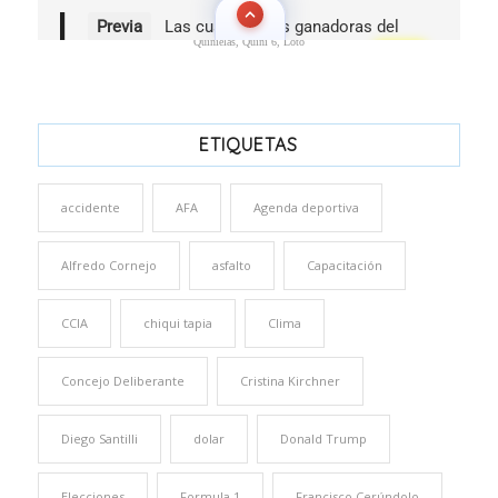
Quinielas, Quini 6, Loto
ETIQUETAS
accidente
AFA
Agenda deportiva
Alfredo Cornejo
asfalto
Capacitación
CCIA
chiqui tapia
Clima
Concejo Deliberante
Cristina Kirchner
Diego Santilli
dolar
Donald Trump
Elecciones
Formula 1
Francisco Cerúndolo