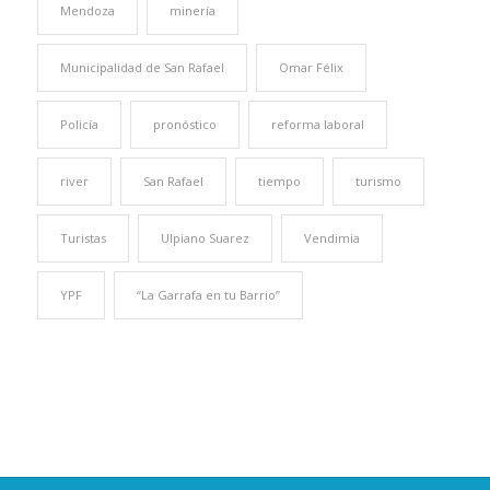
Mendoza
minería
Municipalidad de San Rafael
Omar Félix
Policía
pronóstico
reforma laboral
river
San Rafael
tiempo
turismo
Turistas
Ulpiano Suarez
Vendimia
YPF
“La Garrafa en tu Barrio”