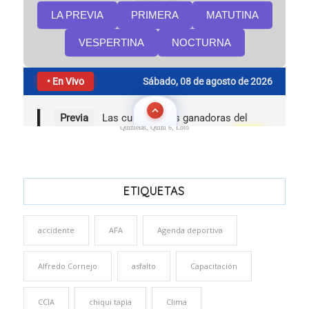
Quinielas, Quini 6, Loto
ETIQUETAS
accidente
AFA
Agenda deportiva
Alfredo Cornejo
asfalto
Capacitación
CCIA
chiqui tapia
Clima