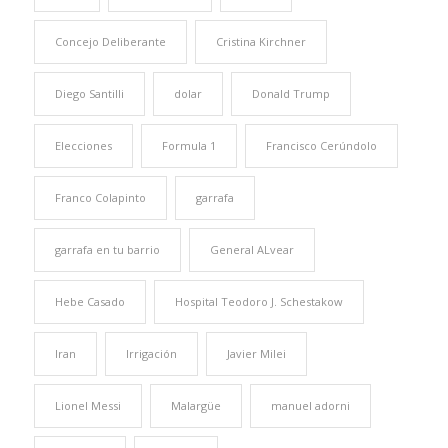
Concejo Deliberante
Cristina Kirchner
Diego Santilli
dolar
Donald Trump
Elecciones
Formula 1
Francisco Cerúndolo
Franco Colapinto
garrafa
garrafa en tu barrio
General ALvear
Hebe Casado
Hospital Teodoro J. Schestakow
Iran
Irrigación
Javier Milei
Lionel Messi
Malargüe
manuel adorni