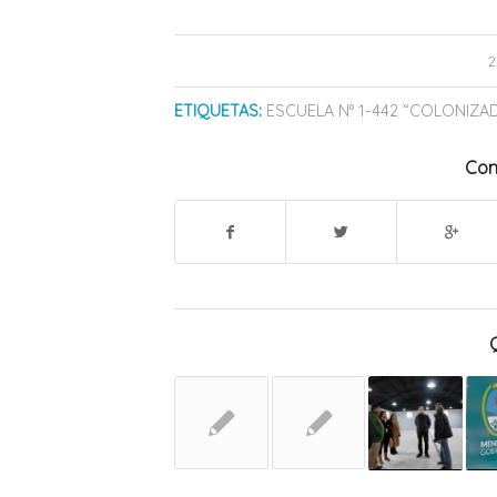
2
ETIQUETAS:
ESCUELA N° 1-442 “COLONIZA
Com