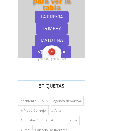
Quinielas, Quini 6, Loto
ETIQUETAS
accidente
AFA
Agenda deportiva
Alfredo Cornejo
asfalto
Capacitación
CCIA
chiqui tapia
Clima
Concejo Deliberante