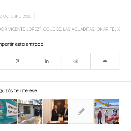
/
2 OCTUBRE, 2025
DOR VICENTE LÓPEZ”
,
GOUDGE
,
LAS AGUADITAS
,
OMAR FÉLIX
partir esta entrada
Quizás te interese