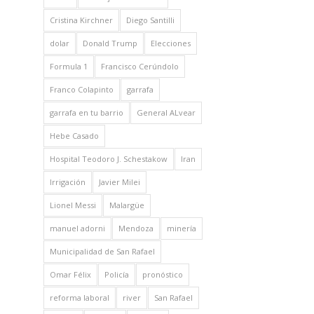
Cristina Kirchner
Diego Santilli
dolar
Donald Trump
Elecciones
Formula 1
Francisco Cerúndolo
Franco Colapinto
garrafa
garrafa en tu barrio
General ALvear
Hebe Casado
Hospital Teodoro J. Schestakow
Iran
Irrigación
Javier Milei
Lionel Messi
Malargüe
manuel adorni
Mendoza
minería
Municipalidad de San Rafael
Omar Félix
Policía
pronóstico
reforma laboral
river
San Rafael