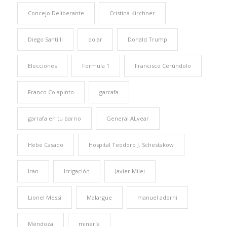
Concejo Deliberante
Cristina Kirchner
Diego Santilli
dolar
Donald Trump
Elecciones
Formula 1
Francisco Cerúndolo
Franco Colapinto
garrafa
garrafa en tu barrio
General ALvear
Hebe Casado
Hospital Teodoro J. Schestakow
Iran
Irrigación
Javier Milei
Lionel Messi
Malargüe
manuel adorni
Mendoza
minería