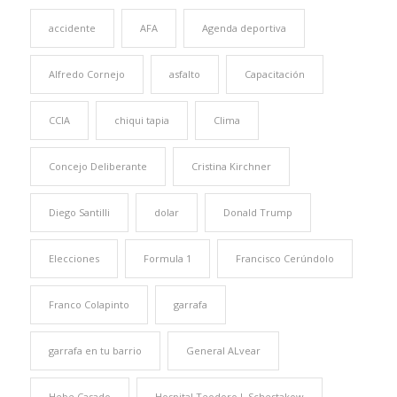
accidente
AFA
Agenda deportiva
Alfredo Cornejo
asfalto
Capacitación
CCIA
chiqui tapia
Clima
Concejo Deliberante
Cristina Kirchner
Diego Santilli
dolar
Donald Trump
Elecciones
Formula 1
Francisco Cerúndolo
Franco Colapinto
garrafa
garrafa en tu barrio
General ALvear
Hebe Casado
Hospital Teodoro J. Schestakow