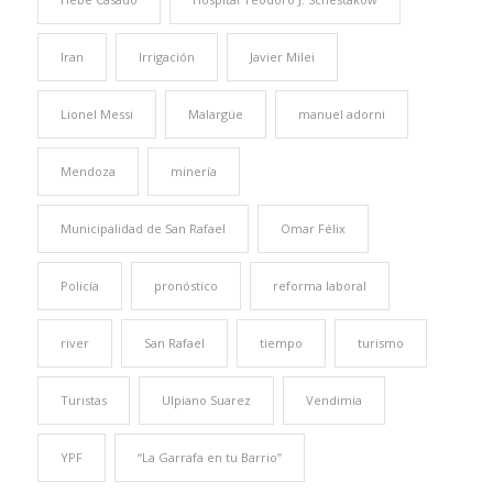
Iran
Irrigación
Javier Milei
Lionel Messi
Malargüe
manuel adorni
Mendoza
minería
Municipalidad de San Rafael
Omar Félix
Policía
pronóstico
reforma laboral
river
San Rafael
tiempo
turismo
Turistas
Ulpiano Suarez
Vendimia
YPF
“La Garrafa en tu Barrio”