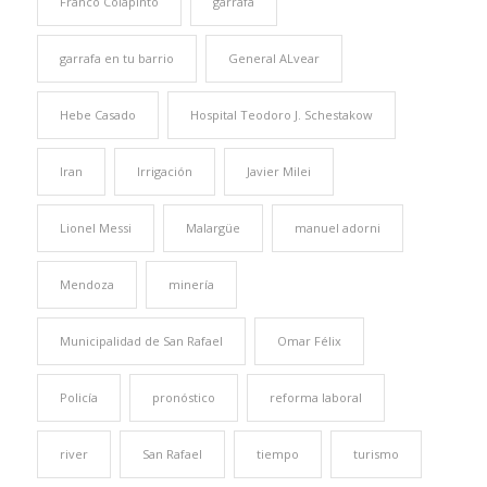
Franco Colapinto
garrafa
garrafa en tu barrio
General ALvear
Hebe Casado
Hospital Teodoro J. Schestakow
Iran
Irrigación
Javier Milei
Lionel Messi
Malargüe
manuel adorni
Mendoza
minería
Municipalidad de San Rafael
Omar Félix
Policía
pronóstico
reforma laboral
river
San Rafael
tiempo
turismo