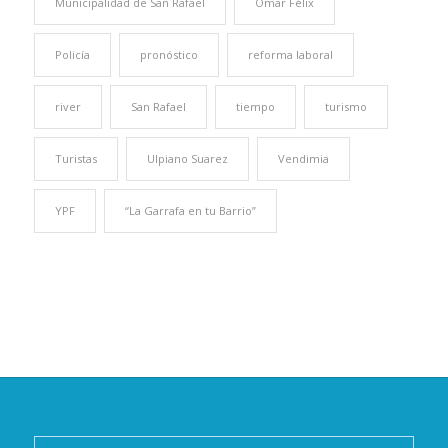
Municipalidad de San Rafael
Omar Félix
Policía
pronóstico
reforma laboral
river
San Rafael
tiempo
turismo
Turistas
Ulpiano Suarez
Vendimia
YPF
“La Garrafa en tu Barrio”