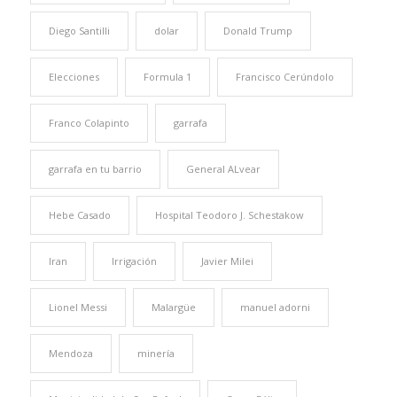
Diego Santilli
dolar
Donald Trump
Elecciones
Formula 1
Francisco Cerúndolo
Franco Colapinto
garrafa
garrafa en tu barrio
General ALvear
Hebe Casado
Hospital Teodoro J. Schestakow
Iran
Irrigación
Javier Milei
Lionel Messi
Malargüe
manuel adorni
Mendoza
minería