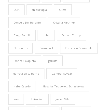
CCIA
chiqui tapia
Clima
Concejo Deliberante
Cristina Kirchner
Diego Santilli
dolar
Donald Trump
Elecciones
Formula 1
Francisco Cerúndolo
Franco Colapinto
garrafa
garrafa en tu barrio
General ALvear
Hebe Casado
Hospital Teodoro J. Schestakow
Iran
Irrigación
Javier Milei