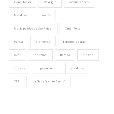
Lionel Messi
Malargüe
manuel adorni
Mendoza
minería
Municipalidad de San Rafael
Omar Félix
Policía
pronóstico
reforma laboral
river
San Rafael
tiempo
turismo
Turistas
Ulpiano Suarez
Vendimia
YPF
“La Garrafa en tu Barrio”