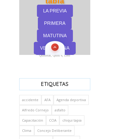
Quinielas, Quini 6, Loto
ETIQUETAS
accidente
AFA
Agenda deportiva
Alfredo Cornejo
asfalto
Capacitación
CCIA
chiqui tapia
Clima
Concejo Deliberante