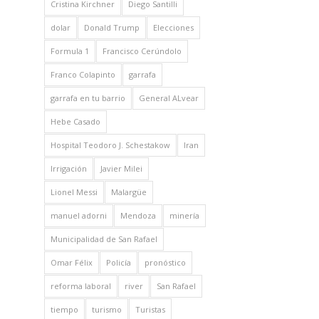
Cristina Kirchner
Diego Santilli
dolar
Donald Trump
Elecciones
Formula 1
Francisco Cerúndolo
Franco Colapinto
garrafa
garrafa en tu barrio
General ALvear
Hebe Casado
Hospital Teodoro J. Schestakow
Iran
Irrigación
Javier Milei
Lionel Messi
Malargüe
manuel adorni
Mendoza
minería
Municipalidad de San Rafael
Omar Félix
Policía
pronóstico
reforma laboral
river
San Rafael
tiempo
turismo
Turistas