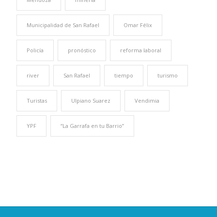
Municipalidad de San Rafael
Omar Félix
Policía
pronóstico
reforma laboral
river
San Rafael
tiempo
turismo
Turistas
Ulpiano Suarez
Vendimia
YPF
“La Garrafa en tu Barrio”