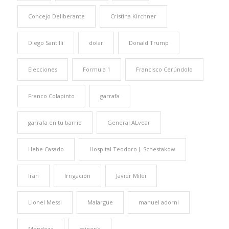
Concejo Deliberante
Cristina Kirchner
Diego Santilli
dolar
Donald Trump
Elecciones
Formula 1
Francisco Cerúndolo
Franco Colapinto
garrafa
garrafa en tu barrio
General ALvear
Hebe Casado
Hospital Teodoro J. Schestakow
Iran
Irrigación
Javier Milei
Lionel Messi
Malargüe
manuel adorni
Mendoza
minería