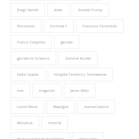
Diego Santilli
dolar
Donald Trump
Elecciones
Formula 1
Francisco Cerúndolo
Franco Colapinto
garrafa
garrafa en tu barrio
General ALvear
Hebe Casado
Hospital Teodoro J. Schestakow
Iran
Irrigación
Javier Milei
Lionel Messi
Malargüe
manuel adorni
Mendoza
minería
Municipalidad de San Rafael
Omar Félix