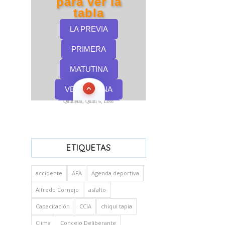
Quinielas, Quini 6, Loto
ETIQUETAS
accidente
AFA
Agenda deportiva
Alfredo Cornejo
asfalto
Capacitación
CCIA
chiqui tapia
Clima
Concejo Deliberante