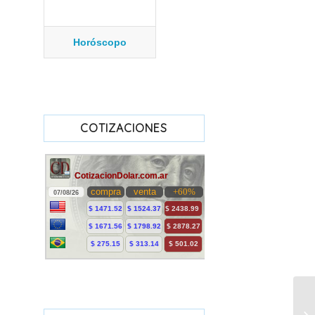
Horóscopo
COTIZACIONES
Ve
su