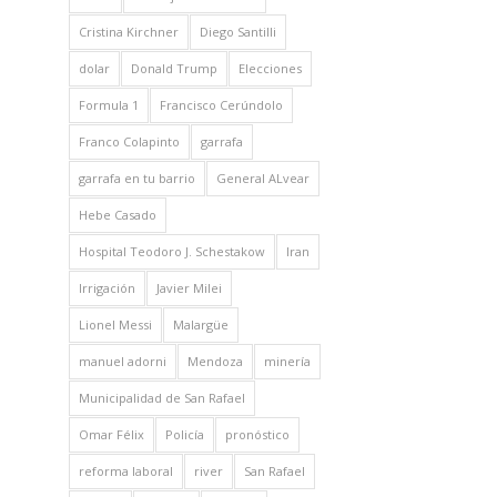
Cristina Kirchner
Diego Santilli
dolar
Donald Trump
Elecciones
Formula 1
Francisco Cerúndolo
Franco Colapinto
garrafa
garrafa en tu barrio
General ALvear
Hebe Casado
Hospital Teodoro J. Schestakow
Iran
Irrigación
Javier Milei
Lionel Messi
Malargüe
manuel adorni
Mendoza
minería
Municipalidad de San Rafael
Omar Félix
Policía
pronóstico
reforma laboral
river
San Rafael