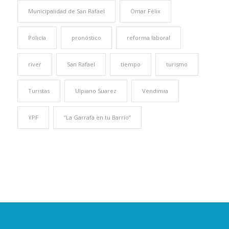
Municipalidad de San Rafael
Omar Félix
Policía
pronóstico
reforma laboral
river
San Rafael
tiempo
turismo
Turistas
Ulpiano Suarez
Vendimia
YPF
“La Garrafa en tu Barrio”