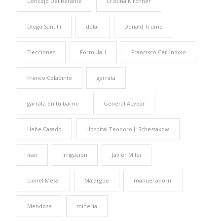
Concejo Deliberante
Cristina Kirchner
Diego Santilli
dolar
Donald Trump
Elecciones
Formula 1
Francisco Cerúndolo
Franco Colapinto
garrafa
garrafa en tu barrio
General ALvear
Hebe Casado
Hospital Teodoro J. Schestakow
Iran
Irrigación
Javier Milei
Lionel Messi
Malargüe
manuel adorni
Mendoza
minería