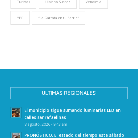
Turistas
Ulpiano Suarez
Vendimia
YPF
“La Garrafa en tu Barrio”
ULTIMAS REGIONALES
El municipio sigue sumando luminarias LED en
calles sanrafaelinas
8 agosto, 2026 - 9:43 am
PRONÓSTICO. El estado del tiempo este sábado