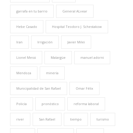
garrafa en tu barrio
General ALvear
Hebe Casado
Hospital Teodoro J. Schestakow
Iran
Irrigación
Javier Milei
Lionel Messi
Malargüe
manuel adorni
Mendoza
minería
Municipalidad de San Rafael
Omar Félix
Policía
pronóstico
reforma laboral
river
San Rafael
tiempo
turismo