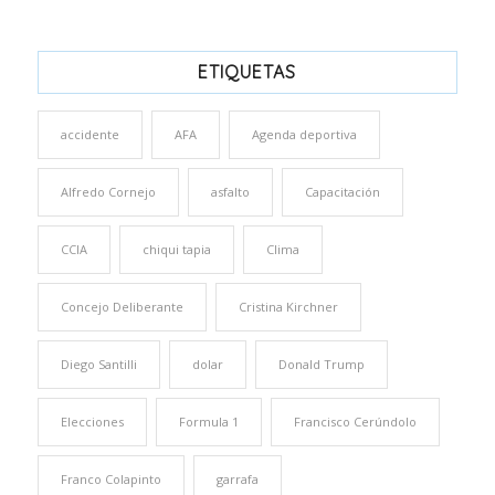
ETIQUETAS
accidente
AFA
Agenda deportiva
Alfredo Cornejo
asfalto
Capacitación
CCIA
chiqui tapia
Clima
Concejo Deliberante
Cristina Kirchner
Diego Santilli
dolar
Donald Trump
Elecciones
Formula 1
Francisco Cerúndolo
Franco Colapinto
garrafa