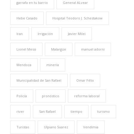
garrafa en tu barrio
General ALvear
Hebe Casado
Hospital Teodoro J. Schestakow
Iran
Irrigación
Javier Milei
Lionel Messi
Malargüe
manuel adorni
Mendoza
minería
Municipalidad de San Rafael
Omar Félix
Policía
pronóstico
reforma laboral
river
San Rafael
tiempo
turismo
Turistas
Ulpiano Suarez
Vendimia