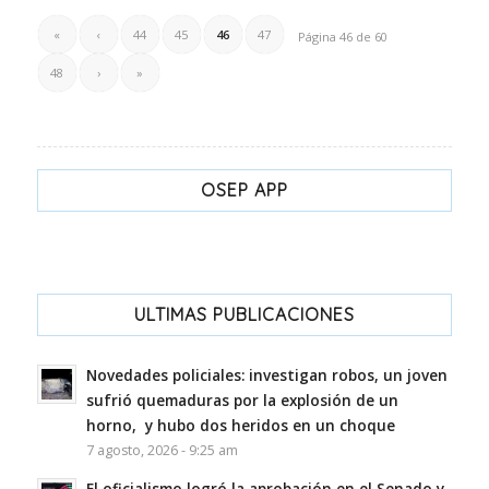
«
‹
44
45
46
47
Página 46 de 60
48
›
»
OSEP APP
ULTIMAS PUBLICACIONES
Novedades policiales: investigan robos, un joven
sufrió quemaduras por la explosión de un
horno, y hubo dos heridos en un choque
7 agosto, 2026 - 9:25 am
El oficialismo logró la aprobación en el Senado y