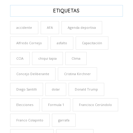
ETIQUETAS
accidente
AFA
Agenda deportiva
Alfredo Cornejo
asfalto
Capacitación
CCIA
chiqui tapia
Clima
Concejo Deliberante
Cristina Kirchner
Diego Santilli
dolar
Donald Trump
Elecciones
Formula 1
Francisco Cerúndolo
Franco Colapinto
garrafa