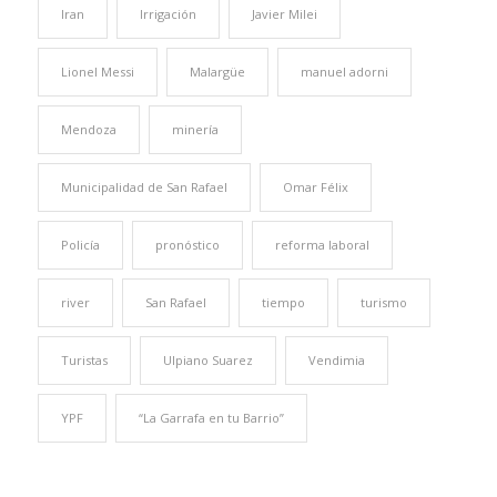
Iran
Irrigación
Javier Milei
Lionel Messi
Malargüe
manuel adorni
Mendoza
minería
Municipalidad de San Rafael
Omar Félix
Policía
pronóstico
reforma laboral
river
San Rafael
tiempo
turismo
Turistas
Ulpiano Suarez
Vendimia
YPF
“La Garrafa en tu Barrio”