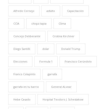
Alfredo Cornejo
asfalto
Capacitación
CCIA
chiqui tapia
Clima
Concejo Deliberante
Cristina Kirchner
Diego Santilli
dolar
Donald Trump
Elecciones
Formula 1
Francisco Cerúndolo
Franco Colapinto
garrafa
garrafa en tu barrio
General ALvear
Hebe Casado
Hospital Teodoro J. Schestakow