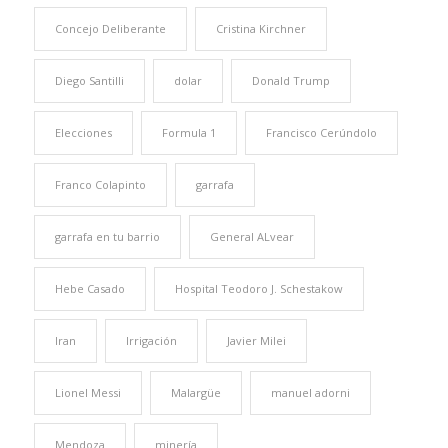
Concejo Deliberante
Cristina Kirchner
Diego Santilli
dolar
Donald Trump
Elecciones
Formula 1
Francisco Cerúndolo
Franco Colapinto
garrafa
garrafa en tu barrio
General ALvear
Hebe Casado
Hospital Teodoro J. Schestakow
Iran
Irrigación
Javier Milei
Lionel Messi
Malargüe
manuel adorni
Mendoza
minería