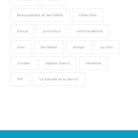
Municipalidad de San Rafael
Omar Félix
Policía
pronóstico
reforma laboral
river
San Rafael
tiempo
turismo
Turistas
Ulpiano Suarez
Vendimia
YPF
“La Garrafa en tu Barrio”