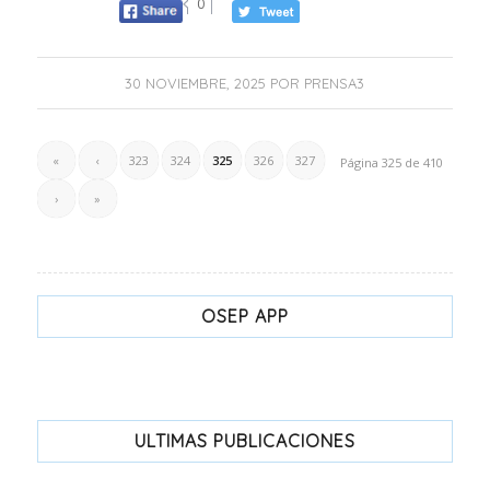
0
30 NOVIEMBRE, 2025
POR
PRENSA3
«
‹
323
324
325
326
327
Página 325 de 410
›
»
OSEP APP
ULTIMAS PUBLICACIONES