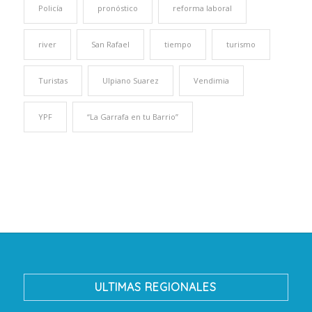
Policía
pronóstico
reforma laboral
river
San Rafael
tiempo
turismo
Turistas
Ulpiano Suarez
Vendimia
YPF
“La Garrafa en tu Barrio”
ULTIMAS REGIONALES