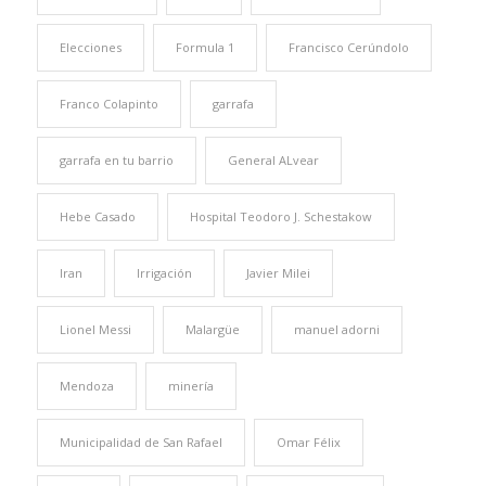
Elecciones
Formula 1
Francisco Cerúndolo
Franco Colapinto
garrafa
garrafa en tu barrio
General ALvear
Hebe Casado
Hospital Teodoro J. Schestakow
Iran
Irrigación
Javier Milei
Lionel Messi
Malargüe
manuel adorni
Mendoza
minería
Municipalidad de San Rafael
Omar Félix