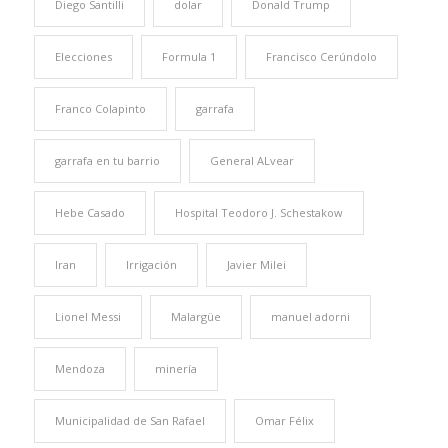
Diego Santilli
dolar
Donald Trump
Elecciones
Formula 1
Francisco Cerúndolo
Franco Colapinto
garrafa
garrafa en tu barrio
General ALvear
Hebe Casado
Hospital Teodoro J. Schestakow
Iran
Irrigación
Javier Milei
Lionel Messi
Malargüe
manuel adorni
Mendoza
minería
Municipalidad de San Rafael
Omar Félix