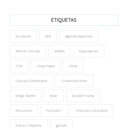
ETIQUETAS
accidente
AFA
Agenda deportiva
Alfredo Cornejo
asfalto
Capacitación
CCIA
chiqui tapia
Clima
Concejo Deliberante
Cristina Kirchner
Diego Santilli
dolar
Donald Trump
Elecciones
Formula 1
Francisco Cerúndolo
Franco Colapinto
garrafa