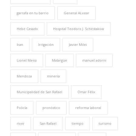
garrafa en tu barrio
General ALvear
Hebe Casado
Hospital Teodoro J. Schestakow
Iran
Irrigación
Javier Milei
Lionel Messi
Malargüe
manuel adorni
Mendoza
minería
Municipalidad de San Rafael
Omar Félix
Policía
pronóstico
reforma laboral
river
San Rafael
tiempo
turismo