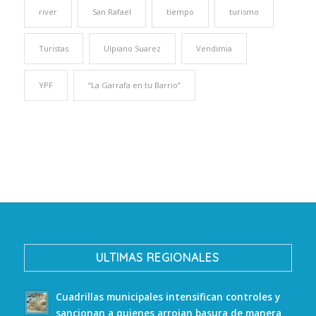
river
San Rafael
tiempo
turismo
Turistas
Ulpiano Suarez
Vendimia
YPF
“La Garrafa en tu Barrio”
ULTIMAS REGIONALES
Cuadrillas municipales intensifican controles y
sancionan a quienes arrojan basura de manera