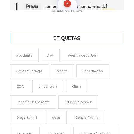
Quinielas, Quini 6, Loto
ETIQUETAS
accidente
AFA
Agenda deportiva
Alfredo Cornejo
asfalto
Capacitación
CCIA
chiqui tapia
Clima
Concejo Deliberante
Cristina Kirchner
Diego Santilli
dolar
Donald Trump
Elecciones
Formula 1
Francisco Cerúndolo