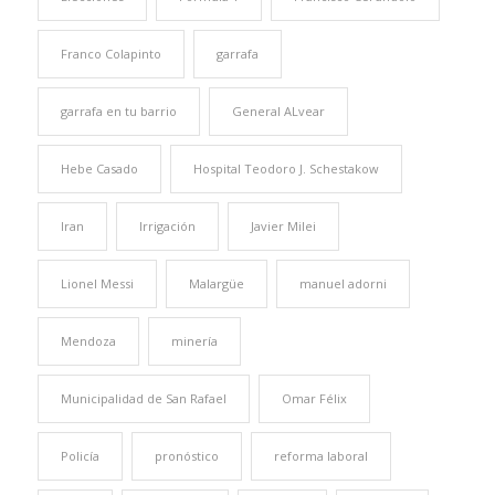
Franco Colapinto
garrafa
garrafa en tu barrio
General ALvear
Hebe Casado
Hospital Teodoro J. Schestakow
Iran
Irrigación
Javier Milei
Lionel Messi
Malargüe
manuel adorni
Mendoza
minería
Municipalidad de San Rafael
Omar Félix
Policía
pronóstico
reforma laboral