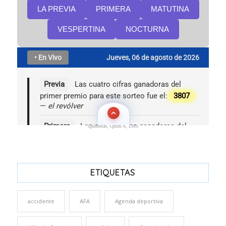
Quinielas, Quini 6, Loto
ETIQUETAS
accidente
AFA
Agenda deportiva