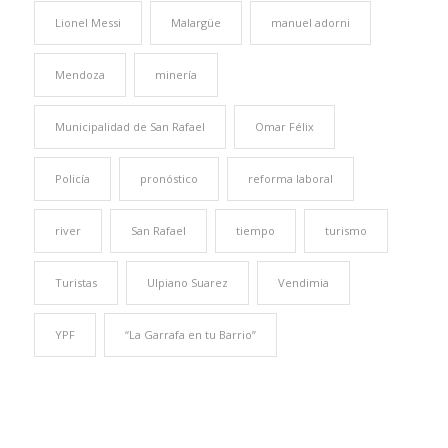
Lionel Messi
Malargüe
manuel adorni
Mendoza
minería
Municipalidad de San Rafael
Omar Félix
Policía
pronóstico
reforma laboral
river
San Rafael
tiempo
turismo
Turistas
Ulpiano Suarez
Vendimia
YPF
“La Garrafa en tu Barrio”