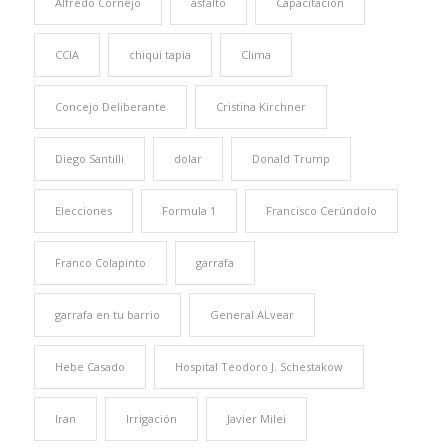
Alfredo Cornejo
asfalto
Capacitación
CCIA
chiqui tapia
Clima
Concejo Deliberante
Cristina Kirchner
Diego Santilli
dolar
Donald Trump
Elecciones
Formula 1
Francisco Cerúndolo
Franco Colapinto
garrafa
garrafa en tu barrio
General ALvear
Hebe Casado
Hospital Teodoro J. Schestakow
Iran
Irrigación
Javier Milei