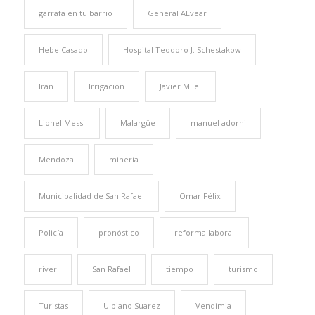
garrafa en tu barrio
General ALvear
Hebe Casado
Hospital Teodoro J. Schestakow
Iran
Irrigación
Javier Milei
Lionel Messi
Malargüe
manuel adorni
Mendoza
minería
Municipalidad de San Rafael
Omar Félix
Policía
pronóstico
reforma laboral
river
San Rafael
tiempo
turismo
Turistas
Ulpiano Suarez
Vendimia