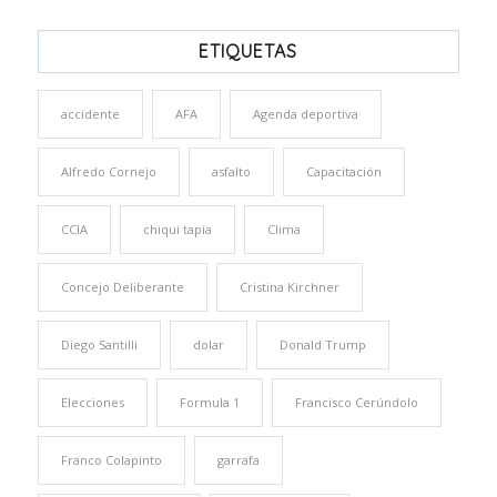
ETIQUETAS
accidente
AFA
Agenda deportiva
Alfredo Cornejo
asfalto
Capacitación
CCIA
chiqui tapia
Clima
Concejo Deliberante
Cristina Kirchner
Diego Santilli
dolar
Donald Trump
Elecciones
Formula 1
Francisco Cerúndolo
Franco Colapinto
garrafa