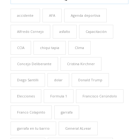
accidente
AFA
Agenda deportiva
Alfredo Cornejo
asfalto
Capacitación
CCIA
chiqui tapia
Clima
Concejo Deliberante
Cristina Kirchner
Diego Santilli
dolar
Donald Trump
Elecciones
Formula 1
Francisco Cerúndolo
Franco Colapinto
garrafa
garrafa en tu barrio
General ALvear