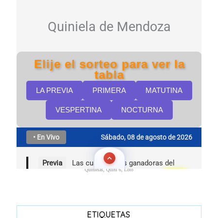
Quinielas, Quini 6, Loto
ETIQUETAS