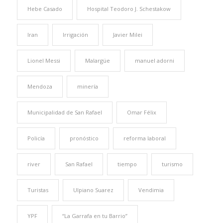
Hebe Casado
Hospital Teodoro J. Schestakow
Iran
Irrigación
Javier Milei
Lionel Messi
Malargüe
manuel adorni
Mendoza
minería
Municipalidad de San Rafael
Omar Félix
Policía
pronóstico
reforma laboral
river
San Rafael
tiempo
turismo
Turistas
Ulpiano Suarez
Vendimia
YPF
“La Garrafa en tu Barrio”