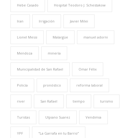
Hebe Casado
Hospital Teodoro J. Schestakow
Iran
Irrigación
Javier Milei
Lionel Messi
Malargüe
manuel adorni
Mendoza
minería
Municipalidad de San Rafael
Omar Félix
Policía
pronóstico
reforma laboral
river
San Rafael
tiempo
turismo
Turistas
Ulpiano Suarez
Vendimia
YPF
“La Garrafa en tu Barrio”