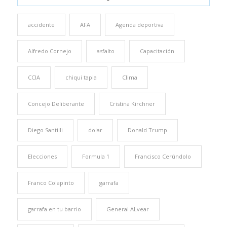
accidente
AFA
Agenda deportiva
Alfredo Cornejo
asfalto
Capacitación
CCIA
chiqui tapia
Clima
Concejo Deliberante
Cristina Kirchner
Diego Santilli
dolar
Donald Trump
Elecciones
Formula 1
Francisco Cerúndolo
Franco Colapinto
garrafa
garrafa en tu barrio
General ALvear