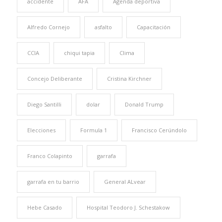
accidente
AFA
Agenda deportiva
Alfredo Cornejo
asfalto
Capacitación
CCIA
chiqui tapia
Clima
Concejo Deliberante
Cristina Kirchner
Diego Santilli
dolar
Donald Trump
Elecciones
Formula 1
Francisco Cerúndolo
Franco Colapinto
garrafa
garrafa en tu barrio
General ALvear
Hebe Casado
Hospital Teodoro J. Schestakow