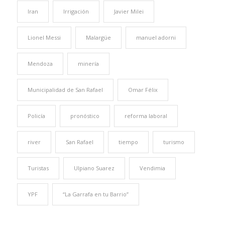
Iran
Irrigación
Javier Milei
Lionel Messi
Malargüe
manuel adorni
Mendoza
minería
Municipalidad de San Rafael
Omar Félix
Policía
pronóstico
reforma laboral
river
San Rafael
tiempo
turismo
Turistas
Ulpiano Suarez
Vendimia
YPF
“La Garrafa en tu Barrio”