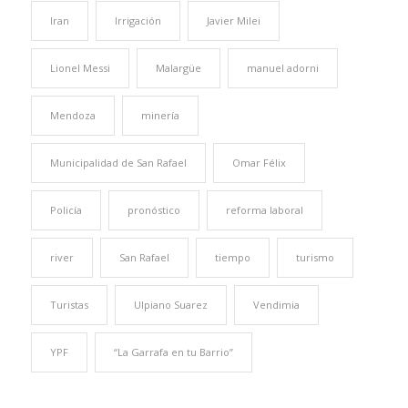
Iran
Irrigación
Javier Milei
Lionel Messi
Malargüe
manuel adorni
Mendoza
minería
Municipalidad de San Rafael
Omar Félix
Policía
pronóstico
reforma laboral
river
San Rafael
tiempo
turismo
Turistas
Ulpiano Suarez
Vendimia
YPF
“La Garrafa en tu Barrio”