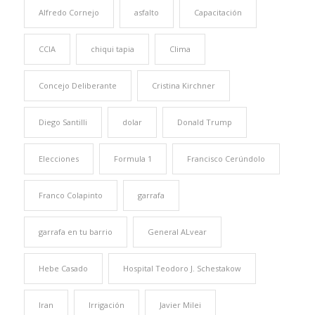
Alfredo Cornejo
asfalto
Capacitación
CCIA
chiqui tapia
Clima
Concejo Deliberante
Cristina Kirchner
Diego Santilli
dolar
Donald Trump
Elecciones
Formula 1
Francisco Cerúndolo
Franco Colapinto
garrafa
garrafa en tu barrio
General ALvear
Hebe Casado
Hospital Teodoro J. Schestakow
Iran
Irrigación
Javier Milei