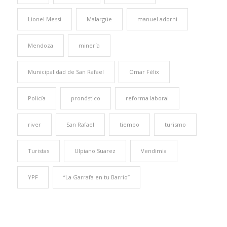
Lionel Messi
Malargüe
manuel adorni
Mendoza
minería
Municipalidad de San Rafael
Omar Félix
Policía
pronóstico
reforma laboral
river
San Rafael
tiempo
turismo
Turistas
Ulpiano Suarez
Vendimia
YPF
“La Garrafa en tu Barrio”