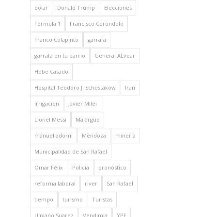
dolar
Donald Trump
Elecciones
Formula 1
Francisco Cerúndolo
Franco Colapinto
garrafa
garrafa en tu barrio
General ALvear
Hebe Casado
Hospital Teodoro J. Schestakow
Iran
Irrigación
Javier Milei
Lionel Messi
Malargüe
manuel adorni
Mendoza
minería
Municipalidad de San Rafael
Omar Félix
Policía
pronóstico
reforma laboral
river
San Rafael
tiempo
turismo
Turistas
Ulpiano Suarez
Vendimia
YPF