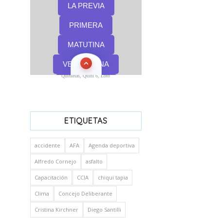
Quinielas, Quini 6, Loto
ETIQUETAS
accidente
AFA
Agenda deportiva
Alfredo Cornejo
asfalto
Capacitación
CCIA
chiqui tapia
Clima
Concejo Deliberante
Cristina Kirchner
Diego Santilli