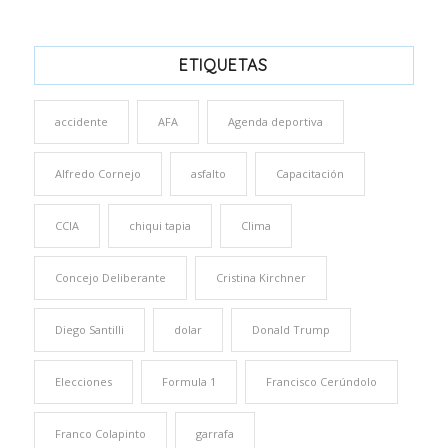
ETIQUETAS
accidente
AFA
Agenda deportiva
Alfredo Cornejo
asfalto
Capacitación
CCIA
chiqui tapia
Clima
Concejo Deliberante
Cristina Kirchner
Diego Santilli
dolar
Donald Trump
Elecciones
Formula 1
Francisco Cerúndolo
Franco Colapinto
garrafa