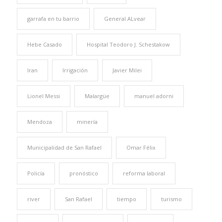
garrafa en tu barrio
General ALvear
Hebe Casado
Hospital Teodoro J. Schestakow
Iran
Irrigación
Javier Milei
Lionel Messi
Malargüe
manuel adorni
Mendoza
minería
Municipalidad de San Rafael
Omar Félix
Policía
pronóstico
reforma laboral
river
San Rafael
tiempo
turismo