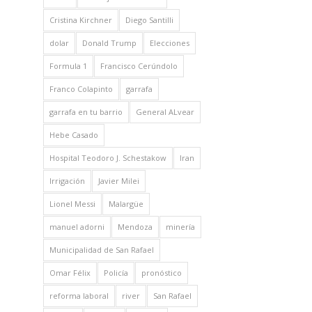
Cristina Kirchner
Diego Santilli
dolar
Donald Trump
Elecciones
Formula 1
Francisco Cerúndolo
Franco Colapinto
garrafa
garrafa en tu barrio
General ALvear
Hebe Casado
Hospital Teodoro J. Schestakow
Iran
Irrigación
Javier Milei
Lionel Messi
Malargüe
manuel adorni
Mendoza
minería
Municipalidad de San Rafael
Omar Félix
Policía
pronóstico
reforma laboral
river
San Rafael