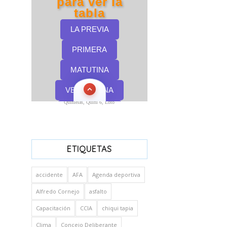
Quinielas, Quini 6, Loto
ETIQUETAS
accidente
AFA
Agenda deportiva
Alfredo Cornejo
asfalto
Capacitación
CCIA
chiqui tapia
Clima
Concejo Deliberante