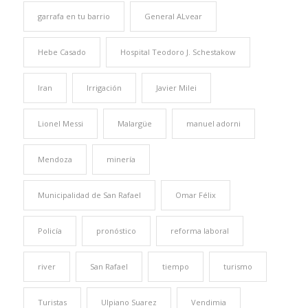
garrafa en tu barrio
General ALvear
Hebe Casado
Hospital Teodoro J. Schestakow
Iran
Irrigación
Javier Milei
Lionel Messi
Malargüe
manuel adorni
Mendoza
minería
Municipalidad de San Rafael
Omar Félix
Policía
pronóstico
reforma laboral
river
San Rafael
tiempo
turismo
Turistas
Ulpiano Suarez
Vendimia