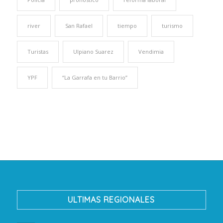
river
San Rafael
tiempo
turismo
Turistas
Ulpiano Suarez
Vendimia
YPF
“La Garrafa en tu Barrio”
ULTIMAS REGIONALES