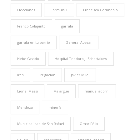
Elecciones
Formula 1
Francisco Cerúndolo
Franco Colapinto
garrafa
garrafa en tu barrio
General ALvear
Hebe Casado
Hospital Teodoro J. Schestakow
Iran
Irrigación
Javier Milei
Lionel Messi
Malargüe
manuel adorni
Mendoza
minería
Municipalidad de San Rafael
Omar Félix
Policía
pronóstico
reforma laboral