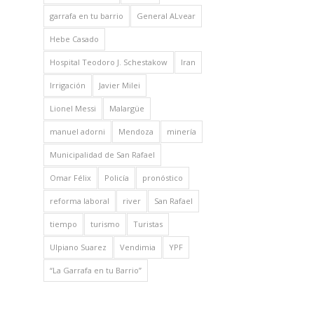
garrafa en tu barrio
General ALvear
Hebe Casado
Hospital Teodoro J. Schestakow
Iran
Irrigación
Javier Milei
Lionel Messi
Malargüe
manuel adorni
Mendoza
minería
Municipalidad de San Rafael
Omar Félix
Policía
pronóstico
reforma laboral
river
San Rafael
tiempo
turismo
Turistas
Ulpiano Suarez
Vendimia
YPF
“La Garrafa en tu Barrio”