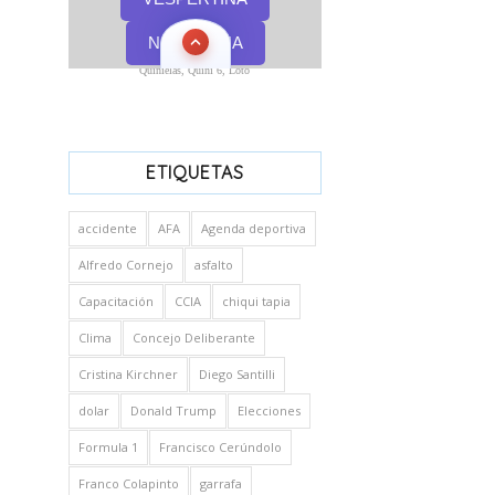
Quinielas, Quini 6, Loto
ETIQUETAS
accidente
AFA
Agenda deportiva
Alfredo Cornejo
asfalto
Capacitación
CCIA
chiqui tapia
Clima
Concejo Deliberante
Cristina Kirchner
Diego Santilli
dolar
Donald Trump
Elecciones
Formula 1
Francisco Cerúndolo
Franco Colapinto
garrafa