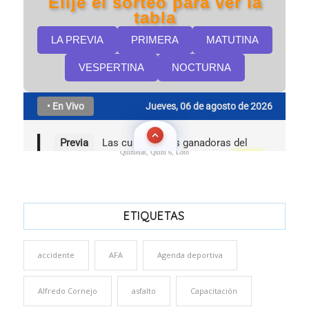
Quinielas, Quini 6, Loto
ETIQUETAS
accidente
AFA
Agenda deportiva
Alfredo Cornejo
asfalto
Capacitación