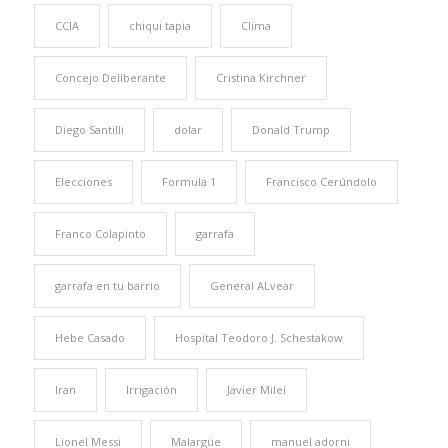
CCIA
chiqui tapia
Clima
Concejo Deliberante
Cristina Kirchner
Diego Santilli
dolar
Donald Trump
Elecciones
Formula 1
Francisco Cerúndolo
Franco Colapinto
garrafa
garrafa en tu barrio
General ALvear
Hebe Casado
Hospital Teodoro J. Schestakow
Iran
Irrigación
Javier Milei
Lionel Messi
Malargüe
manuel adorni