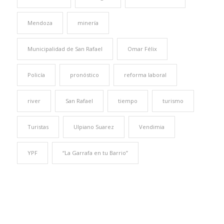
Mendoza
minería
Municipalidad de San Rafael
Omar Félix
Policía
pronóstico
reforma laboral
river
San Rafael
tiempo
turismo
Turistas
Ulpiano Suarez
Vendimia
YPF
“La Garrafa en tu Barrio”