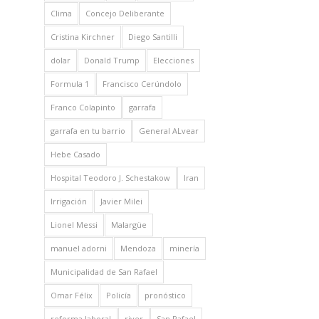
Clima
Concejo Deliberante
Cristina Kirchner
Diego Santilli
dolar
Donald Trump
Elecciones
Formula 1
Francisco Cerúndolo
Franco Colapinto
garrafa
garrafa en tu barrio
General ALvear
Hebe Casado
Hospital Teodoro J. Schestakow
Iran
Irrigación
Javier Milei
Lionel Messi
Malargüe
manuel adorni
Mendoza
minería
Municipalidad de San Rafael
Omar Félix
Policía
pronóstico
reforma laboral
river
San Rafael