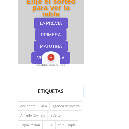
Quinielas, Quini 6, Loto
ETIQUETAS
accidente
AFA
Agenda deportiva
Alfredo Cornejo
asfalto
Capacitación
CCIA
chiqui tapia