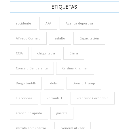
ETIQUETAS
accidente
AFA
Agenda deportiva
Alfredo Cornejo
asfalto
Capacitación
CCIA
chiqui tapia
Clima
Concejo Deliberante
Cristina Kirchner
Diego Santilli
dolar
Donald Trump
Elecciones
Formula 1
Francisco Cerúndolo
Franco Colapinto
garrafa
garrafa en tu barrio
General ALvear