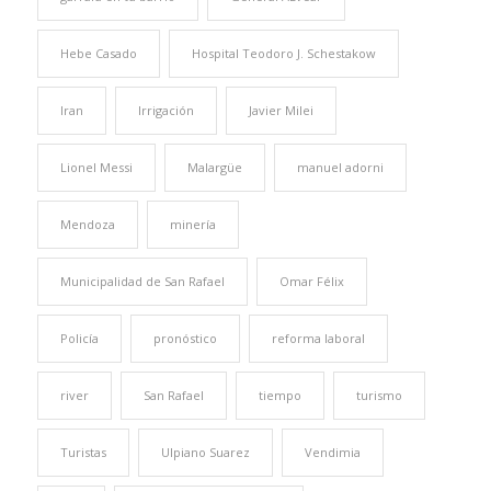
Hebe Casado
Hospital Teodoro J. Schestakow
Iran
Irrigación
Javier Milei
Lionel Messi
Malargüe
manuel adorni
Mendoza
minería
Municipalidad de San Rafael
Omar Félix
Policía
pronóstico
reforma laboral
river
San Rafael
tiempo
turismo
Turistas
Ulpiano Suarez
Vendimia