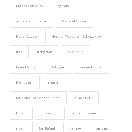
Franco Colapinto
garrafa
garrafa en tu barrio
General ALvear
Hebe Casado
Hospital Teodoro J. Schestakow
Iran
Irrigación
Javier Milei
Lionel Messi
Malargüe
manuel adorni
Mendoza
minería
Municipalidad de San Rafael
Omar Félix
Policía
pronóstico
reforma laboral
river
San Rafael
tiempo
turismo