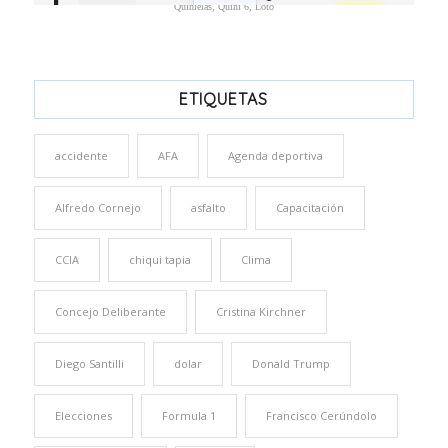
Quinielas, Quini 6, Loto
ETIQUETAS
accidente
AFA
Agenda deportiva
Alfredo Cornejo
asfalto
Capacitación
CCIA
chiqui tapia
Clima
Concejo Deliberante
Cristina Kirchner
Diego Santilli
dolar
Donald Trump
Elecciones
Formula 1
Francisco Cerúndolo