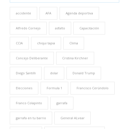
accidente
AFA
Agenda deportiva
Alfredo Cornejo
asfalto
Capacitación
CCIA
chiqui tapia
Clima
Concejo Deliberante
Cristina Kirchner
Diego Santilli
dolar
Donald Trump
Elecciones
Formula 1
Francisco Cerúndolo
Franco Colapinto
garrafa
garrafa en tu barrio
General ALvear