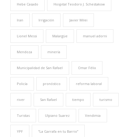
Hebe Casado
Hospital Teodoro J. Schestakow
Iran
Irrigación
Javier Milei
Lionel Messi
Malargüe
manuel adorni
Mendoza
minería
Municipalidad de San Rafael
Omar Félix
Policía
pronóstico
reforma laboral
river
San Rafael
tiempo
turismo
Turistas
Ulpiano Suarez
Vendimia
YPF
“La Garrafa en tu Barrio”