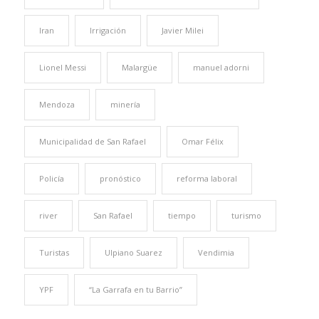
Iran
Irrigación
Javier Milei
Lionel Messi
Malargüe
manuel adorni
Mendoza
minería
Municipalidad de San Rafael
Omar Félix
Policía
pronóstico
reforma laboral
river
San Rafael
tiempo
turismo
Turistas
Ulpiano Suarez
Vendimia
YPF
“La Garrafa en tu Barrio”