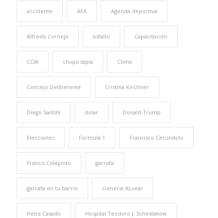
accidente
AFA
Agenda deportiva
Alfredo Cornejo
asfalto
Capacitación
CCIA
chiqui tapia
Clima
Concejo Deliberante
Cristina Kirchner
Diego Santilli
dolar
Donald Trump
Elecciones
Formula 1
Francisco Cerúndolo
Franco Colapinto
garrafa
garrafa en tu barrio
General ALvear
Hebe Casado
Hospital Teodoro J. Schestakow