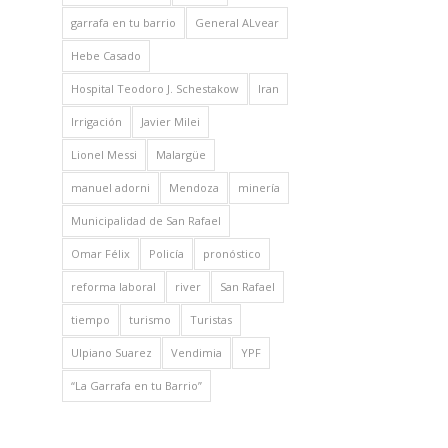
garrafa en tu barrio
General ALvear
Hebe Casado
Hospital Teodoro J. Schestakow
Iran
Irrigación
Javier Milei
Lionel Messi
Malargüe
manuel adorni
Mendoza
minería
Municipalidad de San Rafael
Omar Félix
Policía
pronóstico
reforma laboral
river
San Rafael
tiempo
turismo
Turistas
Ulpiano Suarez
Vendimia
YPF
“La Garrafa en tu Barrio”