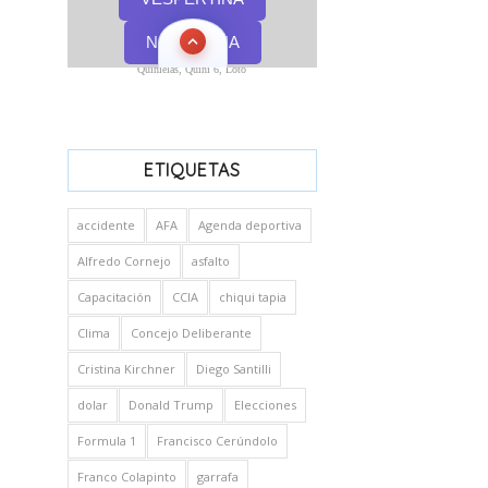
Quinielas, Quini 6, Loto
ETIQUETAS
accidente
AFA
Agenda deportiva
Alfredo Cornejo
asfalto
Capacitación
CCIA
chiqui tapia
Clima
Concejo Deliberante
Cristina Kirchner
Diego Santilli
dolar
Donald Trump
Elecciones
Formula 1
Francisco Cerúndolo
Franco Colapinto
garrafa