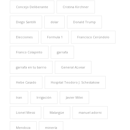
Concejo Deliberante
Cristina Kirchner
Diego Santilli
dolar
Donald Trump
Elecciones
Formula 1
Francisco Cerúndolo
Franco Colapinto
garrafa
garrafa en tu barrio
General ALvear
Hebe Casado
Hospital Teodoro J. Schestakow
Iran
Irrigación
Javier Milei
Lionel Messi
Malargüe
manuel adorni
Mendoza
minería