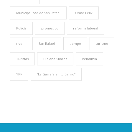
Municipalidad de San Rafael
Omar Félix
Policía
pronóstico
reforma laboral
river
San Rafael
tiempo
turismo
Turistas
Ulpiano Suarez
Vendimia
YPF
“La Garrafa en tu Barrio”