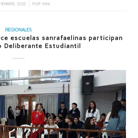
/
TIEMBRE, 2025
POR
YANI
REGIONALES
ce escuelas sanrafaelinas participan
 Deliberante Estudiantil