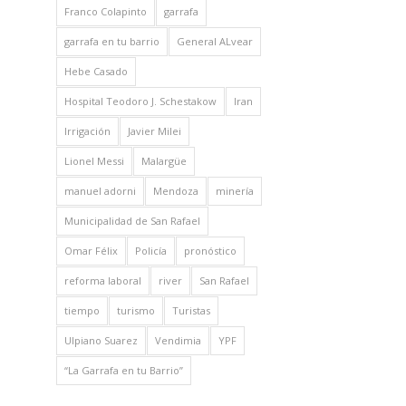
Franco Colapinto
garrafa
garrafa en tu barrio
General ALvear
Hebe Casado
Hospital Teodoro J. Schestakow
Iran
Irrigación
Javier Milei
Lionel Messi
Malargüe
manuel adorni
Mendoza
minería
Municipalidad de San Rafael
Omar Félix
Policía
pronóstico
reforma laboral
river
San Rafael
tiempo
turismo
Turistas
Ulpiano Suarez
Vendimia
YPF
“La Garrafa en tu Barrio”