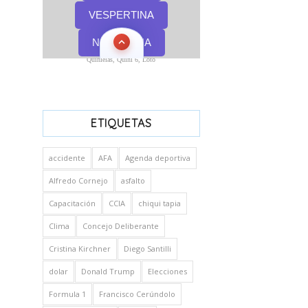
Quinielas, Quini 6, Loto
ETIQUETAS
accidente
AFA
Agenda deportiva
Alfredo Cornejo
asfalto
Capacitación
CCIA
chiqui tapia
Clima
Concejo Deliberante
Cristina Kirchner
Diego Santilli
dolar
Donald Trump
Elecciones
Formula 1
Francisco Cerúndolo