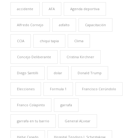
accidente
AFA
Agenda deportiva
Alfredo Cornejo
asfalto
Capacitación
CCIA
chiqui tapia
Clima
Concejo Deliberante
Cristina Kirchner
Diego Santilli
dolar
Donald Trump
Elecciones
Formula 1
Francisco Cerúndolo
Franco Colapinto
garrafa
garrafa en tu barrio
General ALvear
Hebe Casado
Hospital Teodoro J. Schestakow