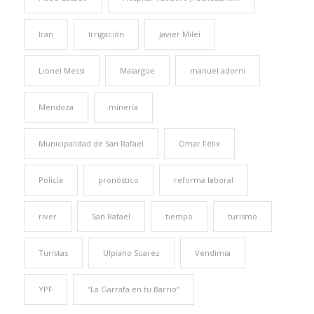
Iran
Irrigación
Javier Milei
Lionel Messi
Malargüe
manuel adorni
Mendoza
minería
Municipalidad de San Rafael
Omar Félix
Policía
pronóstico
reforma laboral
river
San Rafael
tiempo
turismo
Turistas
Ulpiano Suarez
Vendimia
YPF
“La Garrafa en tu Barrio”