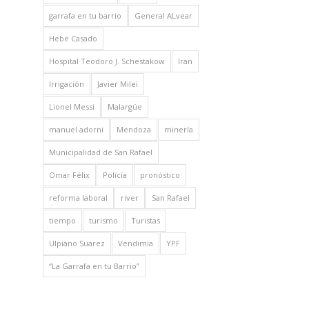
garrafa en tu barrio
General ALvear
Hebe Casado
Hospital Teodoro J. Schestakow
Iran
Irrigación
Javier Milei
Lionel Messi
Malargüe
manuel adorni
Mendoza
minería
Municipalidad de San Rafael
Omar Félix
Policía
pronóstico
reforma laboral
river
San Rafael
tiempo
turismo
Turistas
Ulpiano Suarez
Vendimia
YPF
“La Garrafa en tu Barrio”