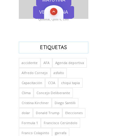
Quinielas, Quini 6, Loto
ETIQUETAS
accidente
AFA
Agenda deportiva
Alfredo Cornejo
asfalto
Capacitación
CCIA
chiqui tapia
Clima
Concejo Deliberante
Cristina Kirchner
Diego Santilli
dolar
Donald Trump
Elecciones
Formula 1
Francisco Cerúndolo
Franco Colapinto
garrafa