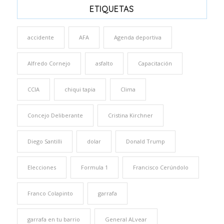
ETIQUETAS
accidente
AFA
Agenda deportiva
Alfredo Cornejo
asfalto
Capacitación
CCIA
chiqui tapia
Clima
Concejo Deliberante
Cristina Kirchner
Diego Santilli
dolar
Donald Trump
Elecciones
Formula 1
Francisco Cerúndolo
Franco Colapinto
garrafa
garrafa en tu barrio
General ALvear