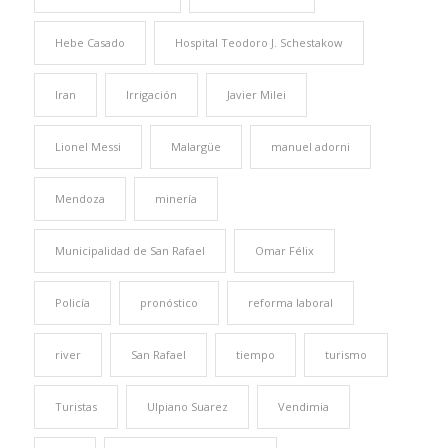
Hebe Casado
Hospital Teodoro J. Schestakow
Iran
Irrigación
Javier Milei
Lionel Messi
Malargüe
manuel adorni
Mendoza
minería
Municipalidad de San Rafael
Omar Félix
Policía
pronóstico
reforma laboral
river
San Rafael
tiempo
turismo
Turistas
Ulpiano Suarez
Vendimia