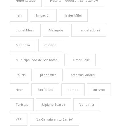
Hebe Casado
Hospital Teodoro J. Schestakow
Iran
Irrigación
Javier Milei
Lionel Messi
Malargüe
manuel adorni
Mendoza
minería
Municipalidad de San Rafael
Omar Félix
Policía
pronóstico
reforma laboral
river
San Rafael
tiempo
turismo
Turistas
Ulpiano Suarez
Vendimia
YPF
“La Garrafa en tu Barrio”