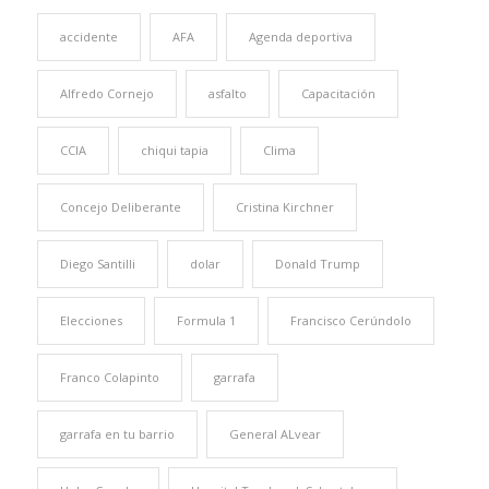
accidente
AFA
Agenda deportiva
Alfredo Cornejo
asfalto
Capacitación
CCIA
chiqui tapia
Clima
Concejo Deliberante
Cristina Kirchner
Diego Santilli
dolar
Donald Trump
Elecciones
Formula 1
Francisco Cerúndolo
Franco Colapinto
garrafa
garrafa en tu barrio
General ALvear