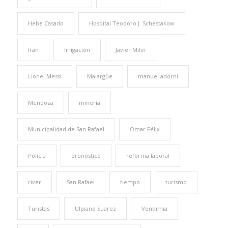
Hebe Casado
Hospital Teodoro J. Schestakow
Iran
Irrigación
Javier Milei
Lionel Messi
Malargüe
manuel adorni
Mendoza
minería
Municipalidad de San Rafael
Omar Félix
Policía
pronóstico
reforma laboral
river
San Rafael
tiempo
turismo
Turistas
Ulpiano Suarez
Vendimia