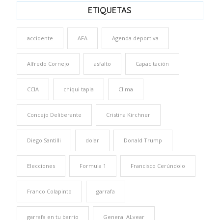
ETIQUETAS
accidente
AFA
Agenda deportiva
Alfredo Cornejo
asfalto
Capacitación
CCIA
chiqui tapia
Clima
Concejo Deliberante
Cristina Kirchner
Diego Santilli
dolar
Donald Trump
Elecciones
Formula 1
Francisco Cerúndolo
Franco Colapinto
garrafa
garrafa en tu barrio
General ALvear