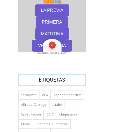
Quinielas, Quini 6, Loto
ETIQUETAS
accidente
AFA
Agenda deportiva
Alfredo Cornejo
asfalto
Capacitación
CCIA
chiqui tapia
Clima
Concejo Deliberante