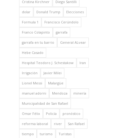
Cristina Kirchner
Diego Santilli
dolar
Donald Trump
Elecciones
Formula 1
Francisco Cerúndolo
Franco Colapinto
garrafa
garrafa en tu barrio
General ALvear
Hebe Casado
Hospital Teodoro J. Schestakow
Iran
Irrigación
Javier Milei
Lionel Messi
Malargüe
manuel adorni
Mendoza
minería
Municipalidad de San Rafael
Omar Félix
Policía
pronóstico
reforma laboral
river
San Rafael
tiempo
turismo
Turistas