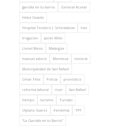
garrafa en tu barrio
General ALvear
Hebe Casado
Hospital Teodoro J. Schestakow
Iran
Irrigación
Javier Milei
Lionel Messi
Malargüe
manuel adorni
Mendoza
minería
Municipalidad de San Rafael
Omar Félix
Policía
pronóstico
reforma laboral
river
San Rafael
tiempo
turismo
Turistas
Ulpiano Suarez
Vendimia
YPF
“La Garrafa en tu Barrio”