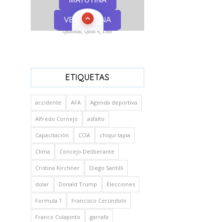
Quinielas, Quini 6, Loto
ETIQUETAS
accidente
AFA
Agenda deportiva
Alfredo Cornejo
asfalto
Capacitación
CCIA
chiqui tapia
Clima
Concejo Deliberante
Cristina Kirchner
Diego Santilli
dolar
Donald Trump
Elecciones
Formula 1
Francisco Cerúndolo
Franco Colapinto
garrafa